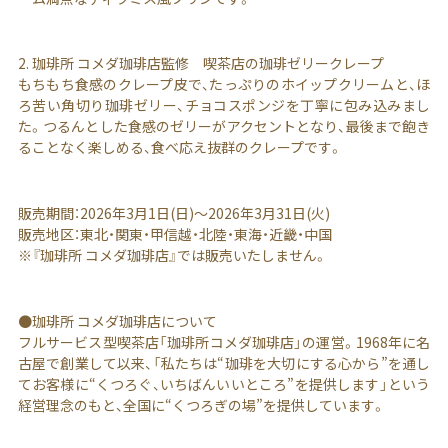
2. 珈琲所 コメダ珈琲店監修 喫茶店の珈琲ゼリークレープ
もちもち食感のクレープ皮で、たっぷりのホイップクリームと、ほ
ろ苦い角切り珈琲ゼリー、チョコスポンジを丁寧に包み込みまし
た。つるんとした食感のゼリーがアクセントとなり、最後まで飽き
ることなく楽しめる、食べ応え抜群のクレープです。
販売期間：2026年3月1日(日)～2026年3月31日(火)
販売地区：東北・関東・甲信越・北陸・東海・近畿・中国
※『珈琲所 コメダ珈琲店』では販売いたしません。
●珈琲所 コメダ珈琲店について
フルサービス型喫茶店「珈琲所コメダ珈琲店」の運営。1968年に名
古屋で創業して以来、「私たちは“珈琲を大切にする心から”を通し
てお客様に“くつろぐ、いちばんいいところ”を提供します」という
経営理念のもと、全国に“くつろぎの場”を提供しています。